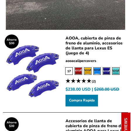
AOOA, cubierta de pinza de
Ahorra
freno de aluminio, accesorios
$30
de llanta para Lexus ES
(juego de 4)
aooacalipercovers
17
(2)
$238.00 USD |
$268.00 USD
Compra Rapida
REVIEWS
Accesorios de llanta de
Ahorra
cubierta de pinza de freno de
$30
aluminio AOOA para Lexus IS