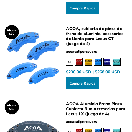
Compra Rapida
AOOA, cubierta de pinza de
Ahorra
freno de aluminio, accesorios
$30
de llanta para Lexus CT
(juego de 4)
aooacalipercovers
17
$238.00 USD |
$268.00 USD
Compra Rapida
AOOA Aluminio Freno Pinza
Ahorra
Cubierta Rim Accesorios para
$30
Lexus LX (juego de 4)
aooacalipercovers