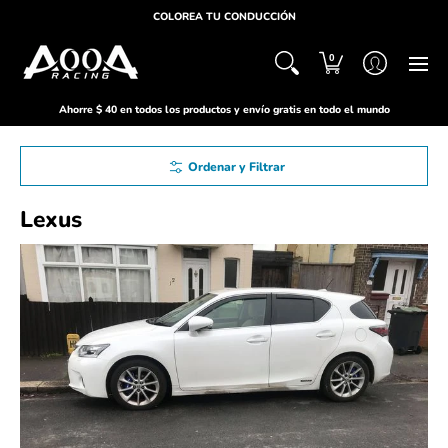
HOGAR
ACERCA DE
PRODUCTOS
APOYO
C
COLOREA TU CONDUCCIÓN
0
Ahorre $ 40 en todos los productos y envío gratis en todo el mundo
Ordenar y Filtrar
Lexus