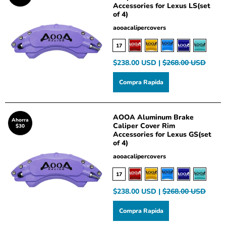
Accessories for Lexus LS(set
of 4)
aooacalipercovers
17
$238.00 USD |
$268.00 USD
Compra Rapida
AOOA Aluminum Brake
Ahorra
Caliper Cover Rim
$30
Accessories for Lexus GS(set
of 4)
aooacalipercovers
17
$238.00 USD |
$268.00 USD
Compra Rapida