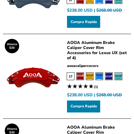
17
$238.00 USD |
$268.00 USD
Compra Rapida
AOOA Aluminum Brake
Ahorra
Caliper Cover Rim
$30
Accessories for Lexus UX (set
of 4)
aooacalipercovers
17
(1)
$238.00 USD |
$268.00 USD
Compra Rapida
AOOA Aluminum Brake
Ahorra
Caliper Cover Rim
$30