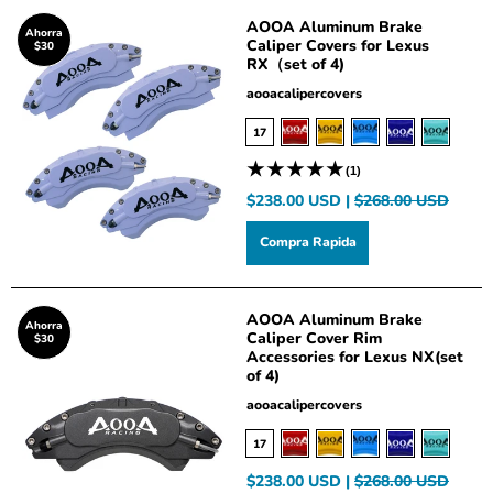
AOOA Aluminum Brake
Ahorra
Caliper Covers for Lexus
$30
RX（set of 4)
aooacalipercovers
17
(1)
$238.00 USD |
$268.00 USD
Compra Rapida
AOOA Aluminum Brake
Ahorra
Caliper Cover Rim
$30
Accessories for Lexus NX(set
of 4)
aooacalipercovers
17
$238.00 USD |
$268.00 USD